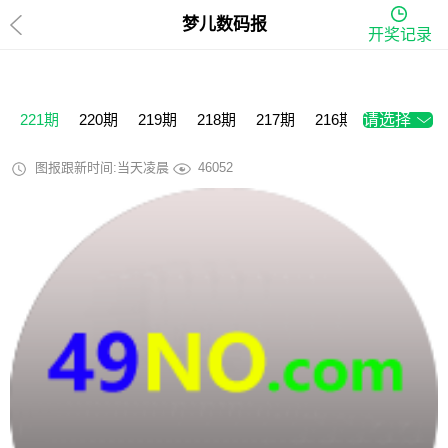
梦儿数码报
开奖记录
221期
220期
219期
218期
217期
216期
请选择
215期
2
图报跟新时间:当天凌晨
46052