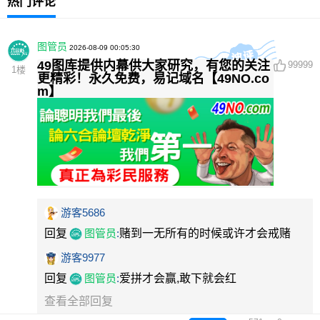
热门评论
图管员
2026-08-09 00:05:30
49图库提供内幕供大家研究，有您的关注
99999
1
楼
更精彩！永久免费，易记域名【49NO.co
m】
游客5686
回复
图管员
:
赌到一无所有的时候或许才会戒赌
游客9977
回复
图管员
:
爱拼才会赢,敢下就会红
查看全部回复