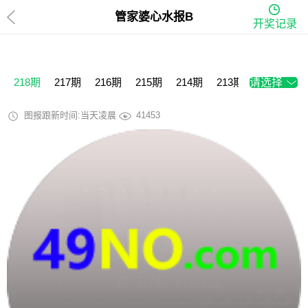
管家婆心水报B
开奖记录
218期
217期
216期
215期
214期
213期
请选择
212期
2
图报跟新时间:当天凌晨
41453