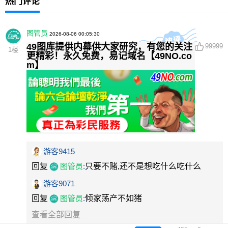
热门评论
图管员
2026-08-06 00:05:30
49图库提供内幕供大家研究，有您的关注
99999
1
楼
更精彩！永久免费，易记域名【49NO.co
m】
游客9415
回复
图管员
:
只要不赌,还不是想吃什么吃什么
游客9071
回复
图管员
:
倾家荡产不如猪
查看全部回复