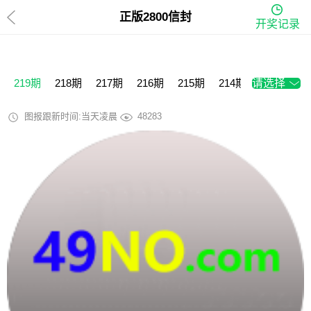
正版2800信封
开奖记录
219期
218期
217期
216期
215期
214期
请选择
213期
2
图报跟新时间:当天凌晨
48283