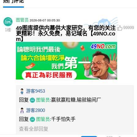
热门评论
图管员
2026-08-07 00:05:30
49图库提供内幕供大家研究，有您的关注
99999
1
楼
更精彩！永久免费，易记域名【49NO.co
m】
游客9453
回复
图管员
:
赢就赢粒糖,输就输间厂
游客2800
回复
图管员
:
千手怕失手
查看全部回复