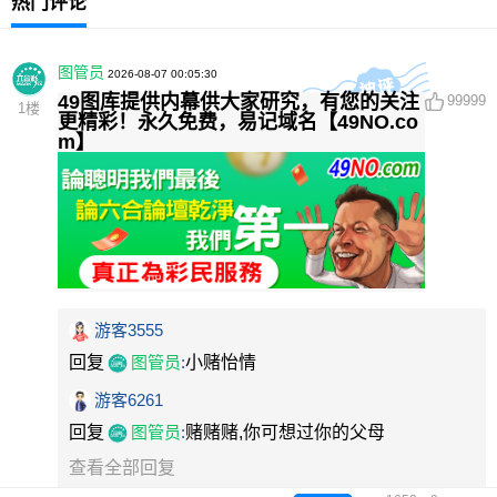
热门评论
图管员
2026-08-07 00:05:30
49图库提供内幕供大家研究，有您的关注
99999
1
楼
更精彩！永久免费，易记域名【49NO.co
m】
游客3555
回复
图管员
:
小赌怡情
游客6261
回复
图管员
:
赌赌赌,你可想过你的父母
查看全部回复