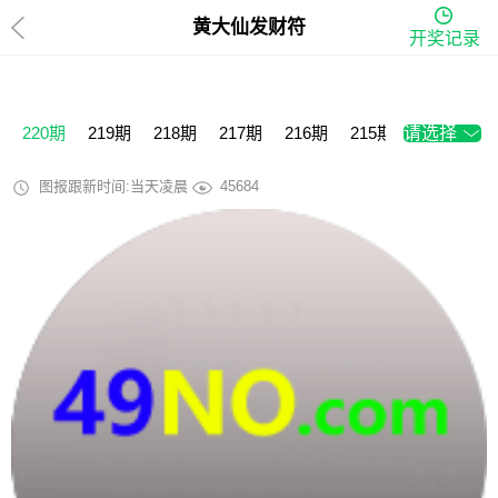
黄大仙发财符
开奖记录
220期
219期
218期
217期
216期
215期
请选择
214期
2
图报跟新时间:当天凌晨
45684