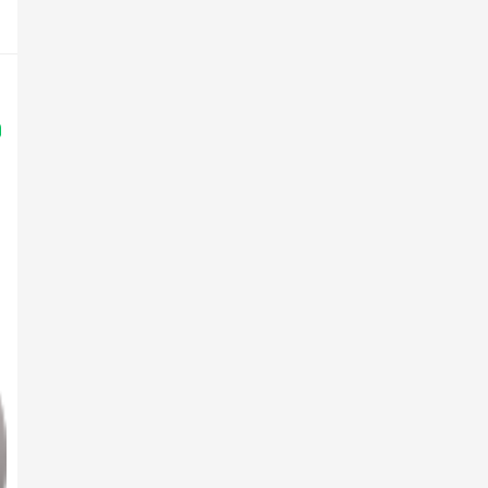
期
211期
210期
209期
208期
207期
206期
205期