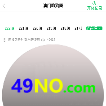
澳门跑狗图
开奖记录
222期
221期
220期
219期
218期
217期
请选择
216期
2
图报跟新时间:当天凌晨
49414