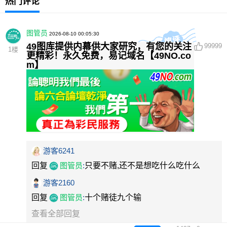
热门评论
图管员
2026-08-10 00:05:30
49图库提供内幕供大家研究，有您的关注
99999
1
楼
更精彩！永久免费，易记域名【49NO.co
m】
游客6241
回复
图管员
:
只要不赌,还不是想吃什么吃什么
游客2160
回复
图管员
:
十个赌徒九个输
查看全部回复