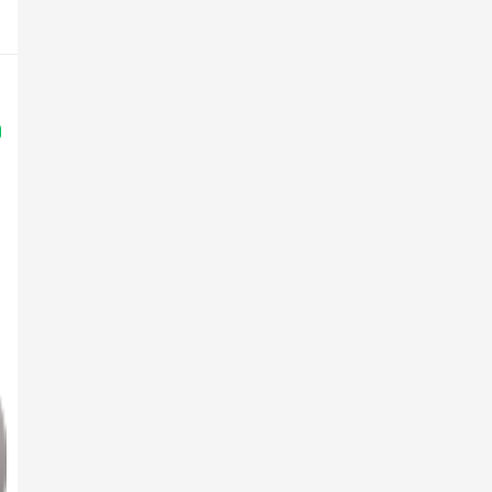
期
212期
211期
210期
209期
208期
207期
206期