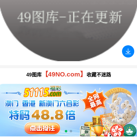
【49NO.com】
49图库
收藏不迷路