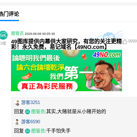
热门评论
图管员
2026-08-08 00:05:30
49图库提供内幕供大家研究，有您的关注更精
9999
1
楼
彩！永久免费，易记域名【49NO.com】
游客3251
回复
图管员
:
其实,大赌就是从小赌开始的
游客6590
回复
图管员
:
千手怕失手