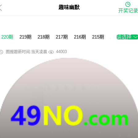
趣味幽默
开奖记录
220期
219期
218期
217期
216期
215期
214期
请选择
213
图报跟新时间:当天凌晨
44003