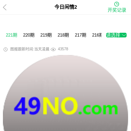
今日闲情2
开奖记录
221期
220期
219期
218期
217期
216期
请选择
215期
2
图报跟新时间:当天凌晨
43578