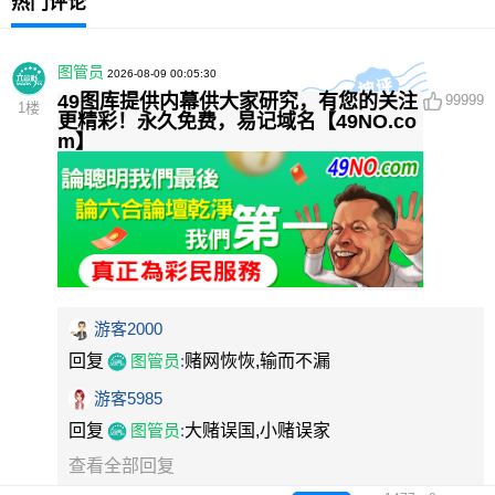
热门评论
图管员
2026-08-09 00:05:30
49图库提供内幕供大家研究，有您的关注
99999
1
楼
更精彩！永久免费，易记域名【49NO.co
m】
游客2000
回复
图管员
:
赌网恢恢,输而不漏
游客5985
回复
图管员
:
大赌误国,小赌误家
查看全部回复