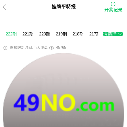
挂牌平特报
开奖记录
222期
221期
220期
219期
218期
217期
请选择
216期
2
图报跟新时间:当天凌晨
45765