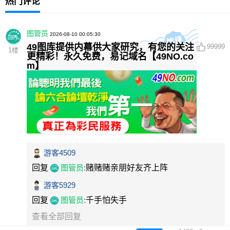
热门评论
图管员
2026-08-10 00:05:30
49图库提供内幕供大家研究，有您的关注
99999
1
楼
更精彩！永久免费，易记域名【49NO.co
m】
游客4509
回复
图管员
:
赌赌赌亲朋好友齐上阵
游客5929
回复
图管员
:
千手怕失手
查看全部回复