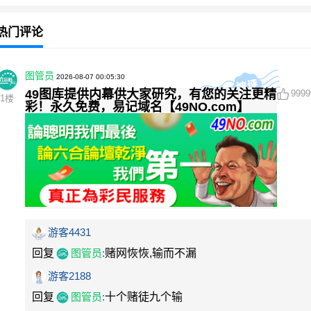
热门评论
图管员
2026-08-07 00:05:30
49图库提供内幕供大家研究，有您的关注更精
9999
1
楼
彩！永久免费，易记域名【49NO.com】
游客4431
回复
图管员
:
赌网恢恢,输而不漏
游客2188
回复
图管员
:
十个赌徒九个输