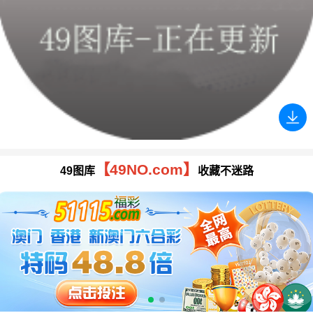
【49NO.com】
49图库
收藏不迷路