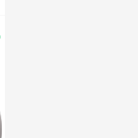
期
211期
210期
209期
208期
207期
206期
205期