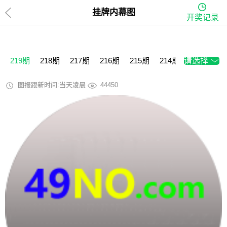
挂牌内幕图
开奖记录
219期
218期
217期
216期
215期
214期
请选择
213期
2
图报跟新时间:当天凌晨
44450