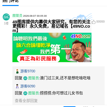
热门评论
图管员
2026-08-07 00:05:30
49图库提供内幕供大家研究，有您的关注
99999
1
楼
更精彩！永久免费，易记域名【49NO.co
m】
游客9700
回复
图管员
:
澳门过三关,还不是想吃啥吃啥
游客6090
回复
图管员
:
捞捞捞,你可想过儿女书包
查看全部回复