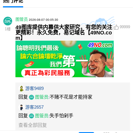
热门评论
图管员
2026-08-07 00:05:30
49图库提供内幕供大家研究，有您的关注
99999
1
楼
更精彩！永久免费，易记域名【49NO.co
m】
游客9489
回复
图管员
:
不赌不花是才能持家
游客2657
回复
图管员
:
失手怕剁手
查看全部回复