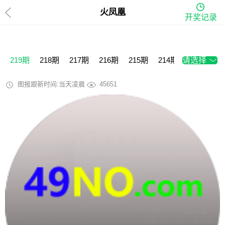
火凤凰
开奖记录
219期
218期
217期
216期
215期
214期
请选择
213期
2
图报跟新时间:当天凌晨
45651