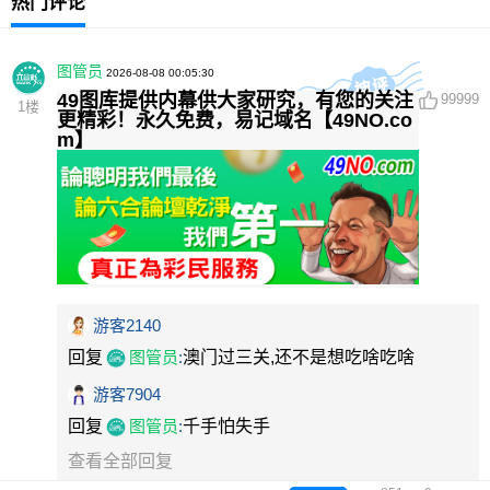
热门评论
图管员
2026-08-08 00:05:30
49图库提供内幕供大家研究，有您的关注
99999
1
楼
更精彩！永久免费，易记域名【49NO.co
m】
游客2140
回复
图管员
:
澳门过三关,还不是想吃啥吃啥
游客7904
回复
图管员
:
千手怕失手
查看全部回复