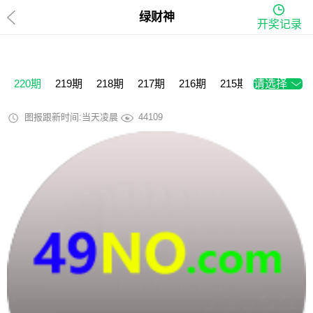
绿财神
开奖记录
220期
219期
218期
217期
216期
215期
请选择
214期
2
图报跟新时间:当天凌晨
44109