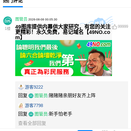
热门评论
图管员
2026-08-08 00:05:30
49图库提供内幕供大家研究，有您的关注
99999
1
楼
更精彩！永久免费，易记域名【49NO.co
m】
游客9222
回复
图管员
:
赌赌赌亲朋好友齐上阵
游客7798
回复
图管员
:
新手怕老手
查看全部回复