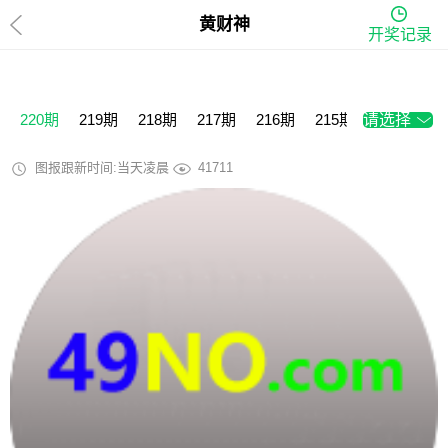
黄财神
开奖记录
220期
219期
218期
217期
216期
215期
请选择
214期
2
图报跟新时间:当天凌晨
41711