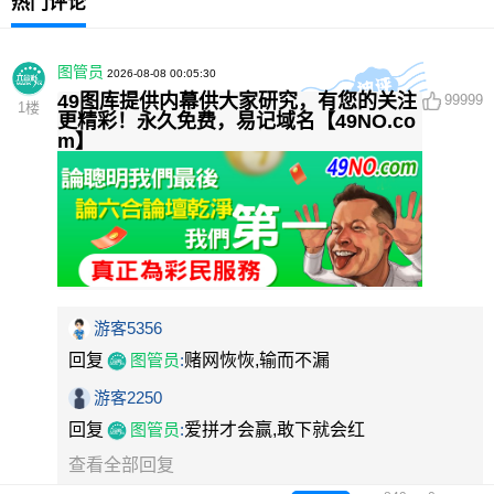
热门评论
图管员
2026-08-08 00:05:30
49图库提供内幕供大家研究，有您的关注
99999
1
楼
更精彩！永久免费，易记域名【49NO.co
m】
游客5356
回复
图管员
:
赌网恢恢,输而不漏
游客2250
回复
图管员
:
爱拼才会赢,敢下就会红
查看全部回复