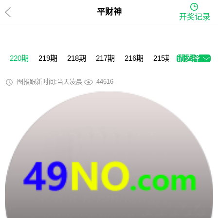
平财神
开奖记录
220期
219期
218期
217期
216期
215期
请选择
214期
2
图报跟新时间:当天凌晨
44616